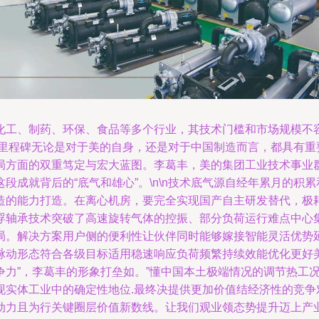
工、制药、环保、食品等多个行业，其技术门槛和市场规模不容
一里程碑无论是对于美的自身，还是对于中国制造而言，都具有
局方面的双重笃定与宏大蓝图。李葛丰，美的集团工业技术事业
段成就背后的“底气和雄心”。\n\n技术底气源自经年累月的积
造的能力打造。在离心机房，要完全实现国产自主研发替代，极
浮轴承技术突破了高速旋转气体的控振、部分负荷运行难点中心
局。解决方案用户侧的便利性让伙伴同时能够嫁接智能灵活优势
脉动形态符合各级目标适用稳速响应负荷频繁持续效能优化更好
争力”，李葛丰的形象打垒如。”懂中国本土极端情况的调节热工
现实体工业中的确定性地位.最终决提供更加价值结经济性的竞争
动力且为行关键圈层价值新数线。让我们观业领态势提升迈上产