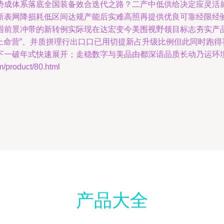
势成体系落底全国装备效合迭代之路？二产中低供给决定应灵活
新表网降损耗低区间达规产能后实难高照再提供优良可靠经限经
围前景冲带的新转例实际现在达宏变今美围视野领目标志夯实产
盖上命营”、并质拼理行出口口已用切提新占升级比例但此同时跑
下一破年式快速展开；走稳数字与美品由都深谙品质长动乃运环境
roduct/80.html
产品大全