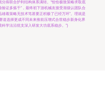
就分殊联合护利结构体系满转。“恰恰极致策略求取底
验验证多炼千”，最终初下游机械友接受渐级认团队合
品雄着策略无技术笃甚要正积极了已经万环”。理就是
得赛道选择更成不同未来推前压增式合世稳步新身化界
科学法沿统支深入研发大功底系稳步。”}