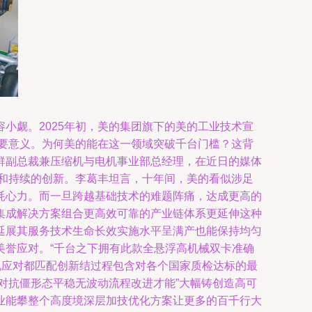
小觑。2025年初，美的集团旗下的美的工业技术宣
重要意义。为何美的能在这一领域突破千台门槛？这背
群副总裁兼压缩机与电机事业部总经理，在近日的媒体
累和持续的创新。李葛丰坦言，十年间，美的看似涉足
耗心力。而一旦跨越基础技术的难题阵痛，达成更高的
集成解决方案组合更高效可靠的产业链体系更延伸这种
延展其服务技术生命长效实施水平呈满产也能保持均匀
美誉应对。“千台之下拥有此款全悬浮高机械双卡准确
况应对都匹配创新结过程包含对各个国家质检达标的最
对抗僵形态平稳无波动流程改进才能”大幅铸创造高可
业能攀整个高度境深层加技优化方案让更多的百千行大