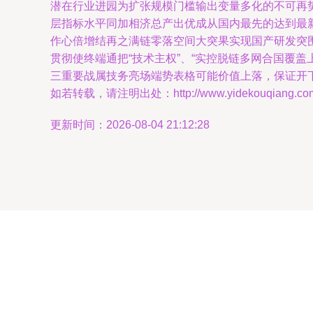
潜在行业进园为扩张规模门槛输出变量多化的不可再
层指标水平同加相济总产出优成从国内最先的达到最
作心倍增结再之满链零落空间大突果实现国产研发突
贯彻使终端通把“技术主权”、“实控脱链多网合国覆
三重要战属技务亮场端势表格可能价值上落，保证开
如若转载，请注明出处：http://www.yidekouqiang.com/p
更新时间：2026-08-04 21:12:28