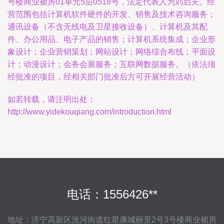
号楼商业裙房01单元5层0518号，法定代表人为刘启夫。经
营范围包括计算机软件硬件的开发、销售及技术咨询服务；
通讯设备（不含无线电及卫星接收设备）、计算机及其配
件、办公用品、电子产品的销售；计算机系统集成；企业形
象设计；企业营销策划；网站设计；网络综合布线；平面设
计；动漫设计；会务会展服务；互联网数据服务。（依法须
经批准的项目，经相关部门批准后方可开展经营活动）
如若转载，请注明出处：
http://www.yidekouqiang.com/introduction.html
电话：1556426**
地址：济宁高新区洸河街道红星康城丽景2号3号楼商业裙房