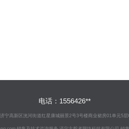
电话：1556426**
济宁高新区洸河街道红星康城丽景2号3号楼商业裙房01单元5层0
ang.com
销售及技术咨询服务
济宁主舵者网络科技有限公司
销