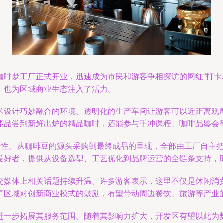
咖啡梦工厂正式开业，迅速成为市民和游客争相探访的网红“打卡
，也为区域商业生态注入了活力。
术设计巧妙融合的环境。透明化的生产车间让游客可以近距离观
能品尝到新鲜出炉的精品咖啡，还能参与手冲课程、咖啡品鉴会
”属性。从咖啡豆的源头采购到最终成品的呈现，全部由工厂自主
爱好者，提供从设备选型、工艺优化到品牌运营的全链条支持，
交媒体上相关话题持续升温。许多游客表示，这里不仅是休闲消
了区域对创新商业模式的鼓励，有望带动周边餐饮、旅游等产业
进一步拓展其服务范围。随着其影响力扩大，开发区有望以此为