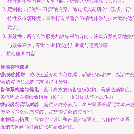
程等多领域的资深专家团队，确保服务的深度与前沿性。
定制化
：拒绝“一刀切”的方案。通过深入调研企业现状、行
特性及市场环境，量身打造最适合的销售体系与技术架构优
建议。
实效性
：所有咨询服务均以结果为导向，注重方案的落地执
与效果评估，帮助企业切实提升业绩与运营效率。
、 核心服务内容
. 销售咨询服务
销售战略规划
：协助企业分析市场格局，明确目标客户，制定中
期的销售增长战略与市场进入策略。
销售体系构建与优化
：设计高效的销售组织架构、薪酬激励制度
业务流程及关键绩效指标（KPI），提升团队整体战斗力。
销售技能培训与赋能
：提供从商务谈判、客户关系管理到大客户
坚等全方位的技能培训，打造专业化销售铁军。
渠道管理与拓展
：帮助企业设计和管理分销渠道、合作伙伴体系
实现销售网络的健康扩张与高效运转。