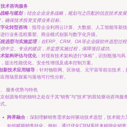
. 技术咨询服务
T战略与规划
：结合企业业务战略，规划与之匹配的信息技术发展
图，确保技术投资支撑业务目标。
数字化转型咨询
：指导企业利用云计算、大数据、人工智能等新
术进行业务流程重塑、商业模式创新与数字化升级。
系统选型与实施监理
：在ERP、CRM、OA等企业级软件选型过
提供中立、专业的建议，并监督实施过程，保障项目成功。
技术架构评估与优化
：对现有技术架构进行“体检”，识别瓶颈与风
险，提出性能优化、安全性增强及成本控制方案。
创新技术应用辅导
：针对物联网、区块链、元宇宙等前沿技术，
供应用场景探索与落地可行性分析。
、 服务优势与特色
京创源海邻的独特之处在于其“销售”与“技术”的双轮驱动咨询服
模式。
跨界融合
：深刻理解销售需求如何驱动技术选型，技术能力
如何赋能销售转化。例如，通过优化CRM系统来精细化销售