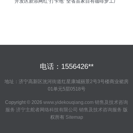
开发区新添网红“打卡地” 全省首家自有咖啡梦工厂
开业，融合销售与技术咨询服务
电话：1556426**
地址：济宁高新区洸河街道红星康城丽景2号3号楼商业裙房
01单元5层0518号
Copyright © 2026
www.yidekouqiang.com
销售及技术咨询
服务
济宁主舵者网络科技有限公司
销售及技术咨询服务
版
权所有
Sitemap